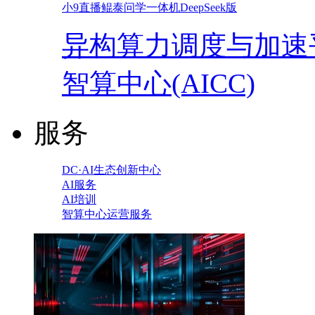
小9直播鲲泰问学一体机DeepSeek版
异构算力调度与加速
智算中心(AICC)
服务
DC·AI生态创新中心
AI服务
AI培训
智算中心运营服务